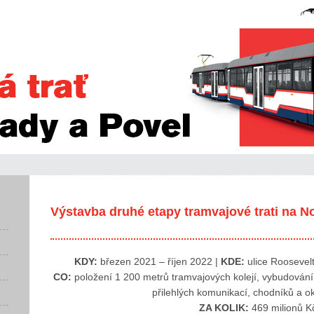
Výstavba druhé etapy tramvajové trati na N
KDY:
březen 2021 – říjen 2022 |
KDE:
ulice Roosevel
CO:
položení 1 200 metrů tramvajových kolejí, vybudování
přilehlých komunikací, chodníků a o
ZA KOLIK:
469 milionů K