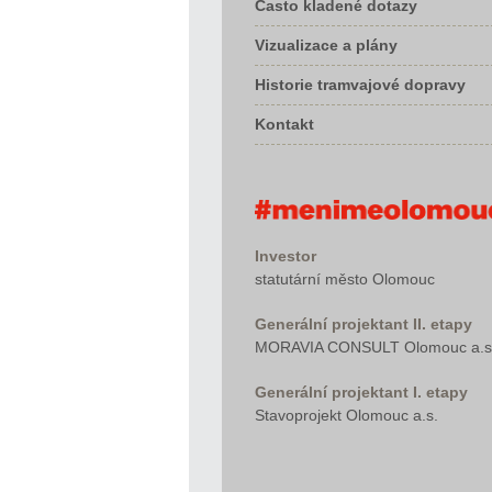
Často kladené dotazy
Vizualizace a plány
Historie tramvajové dopravy
Kontakt
Investor
statutární město Olomouc
Generální projektant II. etapy
MORAVIA CONSULT Olomouc a.s
Generální projektant I. etapy
Stavoprojekt Olomouc a.s.