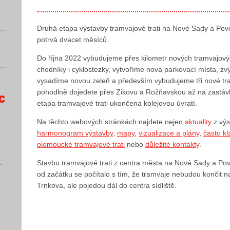
Druhá etapa výstavby tramvajové trati na Nové Sady a Pov
potrvá dvacet měsíců.
Do října 2022 vybudujeme přes kilometr nových tramvajových 
chodníky i cyklostezky, vytvoříme nová parkovací místa, z
vysadíme novou zeleň a především vybudujeme tři nové tra
pohodlně dojedete přes Zikovu a Rožňavskou až na zastáv
etapa tramvajové trati ukončena kolejovou úvratí.
Na těchto webových stránkách najdete nejen
aktuality
z výs
harmonogram výstavby
,
mapy
,
vizualizace a plány
,
často k
olomoucké tramvajové trati
nebo
důležité kontakty
.
.
Stavbu tramvajové trati z centra města na Nové Sady a P
od začátku se počítalo s tím, že tramvaje nebudou končit
Trnkova, ale pojedou dál do centra sídliště.