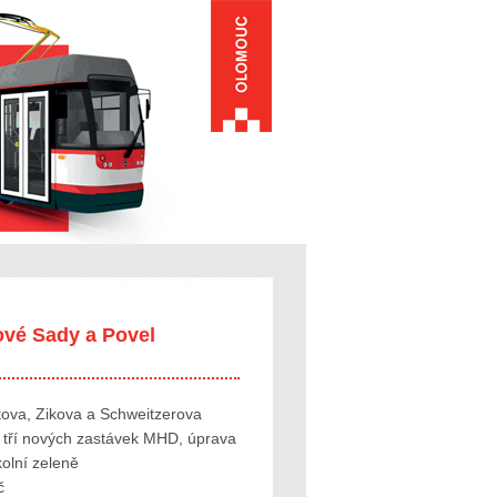
ové Sady a Povel
tova, Zikova a Schweitzerova
 tří nových zastávek MHD, úprava
kolní zeleně
č