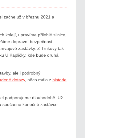
el začne už v březnu 2021 a
kolejí, upravíme přilehlé silnice,
výšíme dopravní bezpečnost,
mvajové zastávky. Z Trnkovy tak
ku U Kapličky, kde bude druhá
tavby, ale i podrobný
ladené dotazy
, něco málo z
historie
ovel podporujeme dlouhodobě. Už
 na současné konečné zastávce